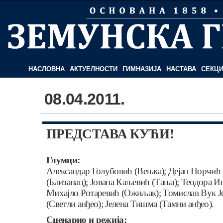
НАСЛОВНА
АКТУЕЛНОСТИ
ГИМНАЗИЈА
НАСТАВА
СЕКЦИ
08.04.2011.
ПРЕДСТАВА КУЋИ!
Глумци:
Александар Голубовић (Вењка); Дејан Порчић
(Близанац); Јована Каљевић (Тања); Теодора И
Михајло Ротаревић (Ожиљак); Томислав Вук Јо
(Светли анђео); Јелена Тишма (Тамни анђео).
Сценарио и режија: