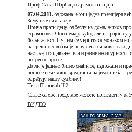
Проф.Сања Штрбац и драмска секција
07.04.2011.
одржана је још једна премијера већ
Земунске гимназије.
Прича прати децу, одбеглу из дома, њихов пр
страховима. Они немају кућу, али истрајни су у
бољи живот. Пут им се укршта са монахом кој
на грешност којом је испуњена њихова свакодн
насиље, продавање тела и разне несигурности с
потресне приче.
Да ли је једино битно снаћи се, издржати и пр
постоје неке више вредности, којима треба ст
одређују нашу судбину!
Тина Поповић II-2
Слике са ове представе можете погледати у
алб
ВИДЕО