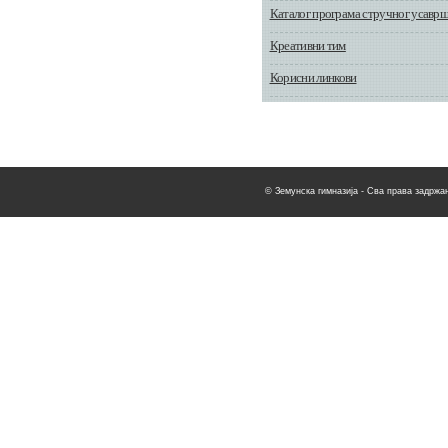
Каталог програма стручног усавр
Креативни тим
Корисни линкови
© Земунска гимназија - Сва права задржан