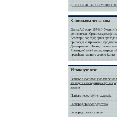
(ПРИКАЖИ СВЕ АКТУЕЛНОСТИ
Занимљива чињеница
Давид Албахари (1948.) - Ученик Ги
дописни члан Српске академије нау
Албахари, поред бројних превода о
приповедака и романа (Породично 
Димитријевић, Циник, Снежни човек
Мамац добио је Нинову награду и Б
превођена на многе светске језике.
Истакнуте везе
Решење о именовању овлашћеног л
захтеву за слободан приступ инфор
значаја
Пријава недостајућег садржаја
Распоред пријема родитеља
Распоред школског звона