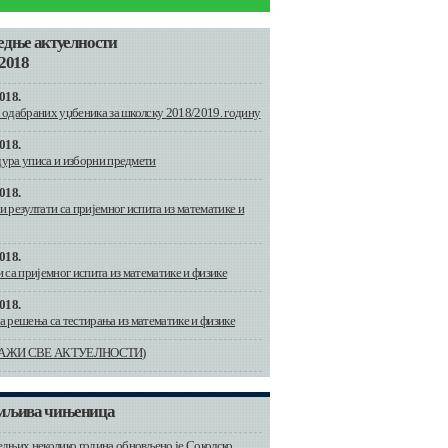
едње актуелности
2018
018.
 одабраних уџбеника за школску 2018/2019. годину
018.
ура уписа и изборни предмети
018.
 резултати са пријемног испита из математике и
018.
 са пријемног испита из математике и физике
018.
а решења са тестирања из математике и физике
АЖИ СВЕ АКТУЕЛНОСТИ)
мљива чињеница
едњих неколико година обновљено је Соколско