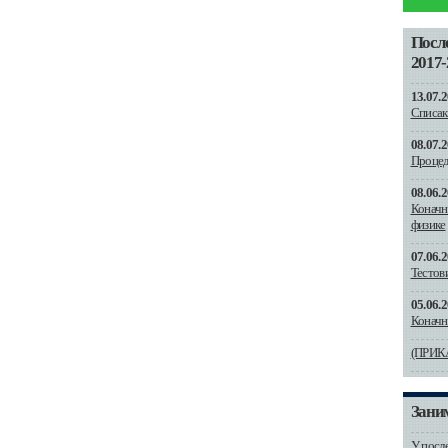
Посл
2017-
13.07.2
Списак
08.07.2
Процед
08.06.2
Коначни
физике
07.06.2
Тестови
05.06.2
Коначн
(ПРИК
Зани
У посл