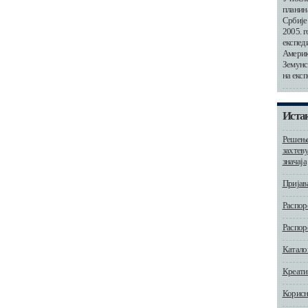
планин
Србије.
2005. г
експеди
Америке
Земунс
на екс
Истак
Решење
захтев
значаја
Пријав
Распор
Распор
Катало
Креати
Корисн