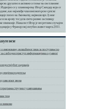
арско друштво и активно се пење на све планине
 Издвојио се у планинарењу Игор Скендер који се
одине, као најмлађи члан високогорске српске
ције попео на Аконкагву, највиши врх Јужне
 и на крову тог дела света развио заставицу
ке гимназије. Нажалост Игор је несретним случајем
педицији у Француској изгубио живот марта 2011.
нуте везе
 о именовању овлашћеног лица за поступање по
у за слободан приступ информацијама од јавног
а недостајућег садржаја
ед пријема родитеља
ед школског звона
г програма стручног усавршавања
вни тим
и линкови